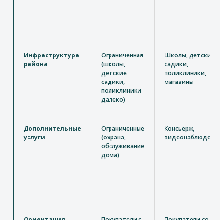
Инфраструктура
Ограниченная
Школы, детские
района
(школы,
садики,
детские
поликлиники,
садики,
магазины
поликлиники
далеко)
Дополнительные
Ограниченные
Консьерж,
услуги
(охрана,
видеонаблюдени
обслуживание
дома)
Ориентация
Покупатели с
Покупатели со