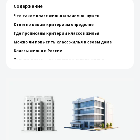
Содержание
Что такое класс жилья и зачем он нужен
Кто и по каким критериям определяет
Где прописаны критерии классов жилья
Можно ли повысить класс жилья в своем доме
Классы жилья в России
Эконом-класс — недорогое типовое жилье
Комфорт-класс — удобные квартиры для жизни
Бизнес-класс — индивидуальные комфортные
проекты
Премиум-класс и элитный — эксклюзивные
квартиры
Классы жилья в России: сравнительная таблица
Какой класс выбрать
Коротко о главном