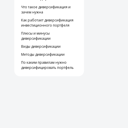
Что такое диверсификация и
зачем нужна
Как работает диверсификация
инвестиционного портфеля
Плюсы и минусы
диверсификации
Виды диверсификации
Методы диверсификации
По каким правилам нужно
диверсифицировать портфель
Стратегии диверсификации
Ошибки при диверсификации
Коротко о главном