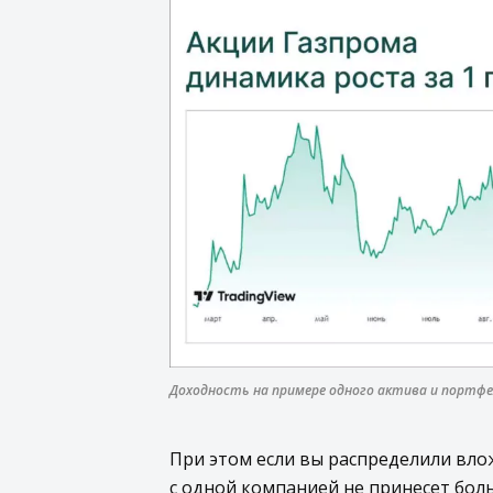
Доходность на примере одного актива и портф
При этом если вы распределили вло
с одной компанией не принесет бол